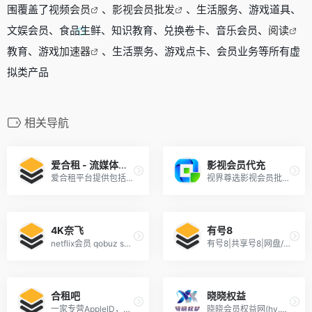
围覆盖了视频
会员
、
影视会员批发
、生活服务、游戏道具、
文娱会员、食品生鲜、知识教育、兑换卷卡、音乐会员、
阅读
教育、游戏
加速器
、生活票务、游戏点卡、会员业务等所有虚
拟类产品
相关导航
爱合租 - 流媒体会员合租平台
影视会员代充
爱合租平台提供包括Netflix,Hbo,Hbogo,Disney+在内的流媒体账号合租，实现自动化交付。
视界尊选影视会员批发充值购买平台网站商城
4K奈飞
有号8
netflix会员 qobuz spotify disney+ hulu youtube账号 会员
有号8|共享号8|网盘/影视会员商城是一个专注于网盘会员账号出租、小号批发，以及腾讯视频、爱奇艺、优酷[…]
合租吧
晓晓权益
一家专营AppleID，百度网盘合租，ChatGPT账号的小店
晓晓会员权益网(hy.ziyuanting.com)专注提供各类虚拟权益低价会员充值、批发、分销AP