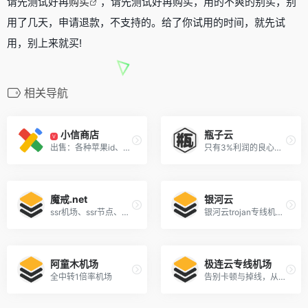
请先测试好再
购买
，请先测试好再购买，用的不爽的别买，别
用了几天，申请退款，不支持的。给了你试用的时间，就先试
用，别上来就买!
相关导航
小信商店
瓶子云
V
出售：各种苹果id、Gmail谷歌邮箱账号、各种礼品卡、ChatGPT账号、TG电包会员。可代理批发
只有3%利润的良心机场
魔戒.net
银河云
ssr机场、ssr节点、机场、稳定、高速ssr机场
银河云trojan专线机场,不限时专线廉价机场
阿童木机场
极连云专线机场
全中转1倍率机场
告别卡顿与掉线，从这一刻开始